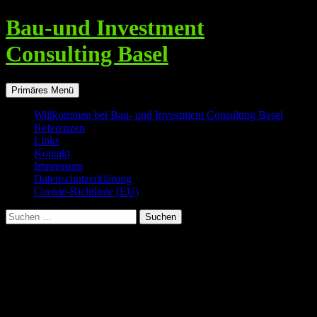
Zum
Bau-und Investment
Inhalt
springen
Consulting Basel
Suchen
Primäres Menü
Willkommen bei Bau- und Investment Consulting Basel
Referenzen
Links
Kontakt
Impressum
Datenschutzerklärung
Cookie-Richtlinie (EU)
Suchen
nach:
Willkommen bei Bau- und Investment
Consulting Basel
Dienstleistungen rund um Ihre Immobilie: Verwaltung,
Instandhaltung, Hauswartungen, Überwachung, Vermietung,