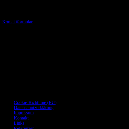
Bauherrenschaft
Wir freuen uns auf Ihre Nachricht unter:
Kontaktformular
Mit freundlichen Grüssen
Jan Thümmel
Dienstleistungen rund um Ihre
Immobilie: Verwaltung, Instandhaltung,
Hauswartungen, Überwachung,
Vermietung, Bauherrenschaft,…
Seiten
Cookie-Richtlinie (EU)
Datenschutzerklärung
Impressum
Kontakt
Links
Referenzen